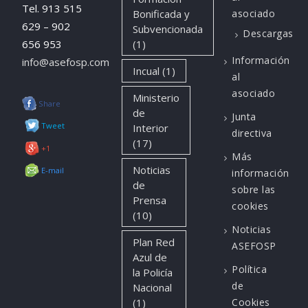
Tel. 913 515
Bonificada y
asociado
629 – 902
Subvencionada
Descargas
656 953
(1)
Información
info@asefosp.com
Incual
(1)
al
asociado
Ministerio
Share
de
Junta
Tweet
Interior
directiva
(17)
+1
Más
Noticias
E-mail
información
de
sobre las
Prensa
cookies
(10)
Noticias
Plan Red
ASEFOSP
Azul de
Política
la Policía
de
Nacional
(1)
Cookies