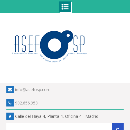
Skip
to
content
info@asefosp.com
902.656.953
Calle del Haya 4, Planta 4, Oficina 4 - Madrid
Search