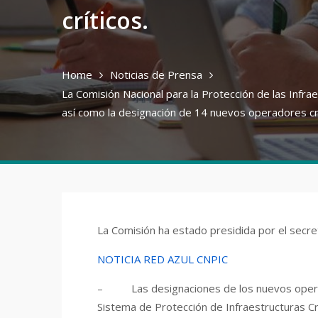
críticos.
Home
Noticias de Prensa
La Comisión Nacional para la Protección de las Infrae
así como la designación de 14 nuevos operadores crí
La Comisión ha estado presidida por el secre
NOTICIA RED AZUL CNPIC
– Las designaciones de los nuevos operador
Sistema de Protección de Infraestructuras Crí