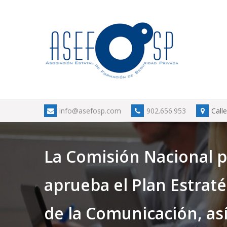
Skip
to
content
info@asefosp.com
902.656.953
Call
La Comisión Nacional pa
aprueba el Plan Estraté
de la Comunicación, as