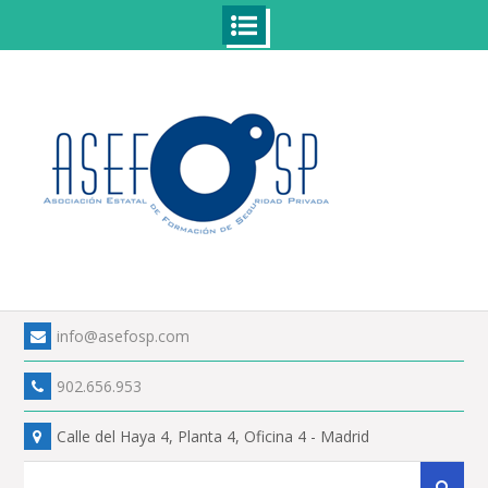
Skip
to
content
info@asefosp.com
902.656.953
Calle del Haya 4, Planta 4, Oficina 4 - Madrid
Search