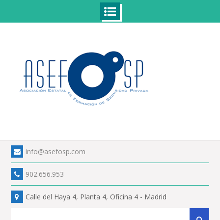
Skip
to
content
info@asefosp.com
902.656.953
Calle del Haya 4, Planta 4, Oficina 4 - Madrid
Search