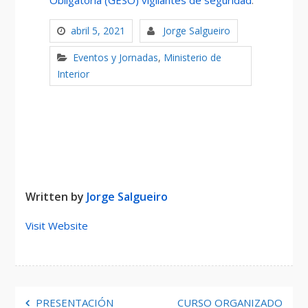
Obligatoria (GESO) vigilantes de seguridad
.
abril 5, 2021
Jorge Salgueiro
Eventos y Jornadas
,
Ministerio de
Interior
Written by
Jorge Salgueiro
Visit Website
Navegación
PRESENTACIÓN
CURSO ORGANIZADO