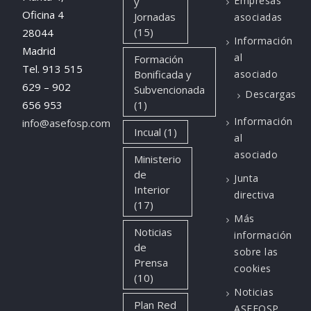
Empresas
y
Oficina 4
Jornadas
asociadas
(15)
28044
Información
Madrid
al
Formación
Tel. 913 515
Bonificada y
asociado
629 – 902
Subvencionada
Descargas
656 953
(1)
Información
info@asefosp.com
Incual
(1)
al
asociado
Ministerio
de
Junta
Interior
directiva
(17)
Más
Noticias
información
de
sobre las
Prensa
cookies
(10)
Noticias
Plan Red
ASEFOSP