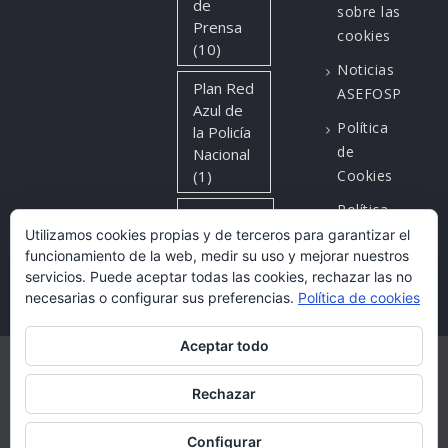
de
sobre las
Prensa
cookies
(10)
Noticias
Plan Red
ASEFOSP
Azul de
Política
la Policía
de
Nacional
(1)
Cookies
Política
Sin
de
Utilizamos cookies propias y de terceros para garantizar el
categoría
funcionamiento de la web, medir su uso y mejorar nuestros
privacidad
(9)
servicios. Puede aceptar todas las cookies, rechazar las no
necesarias o configurar sus preferencias.
Política de cookies
Aceptar todo
Aviso legal
Política de privacidad
Rechazar
Política de Cookies
Copyright © 2025 ASEFOSP All rights reserved.
Configurar