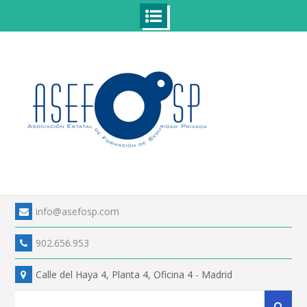
Skip
to
content
info@asefosp.com
902.656.953
Calle del Haya 4, Planta 4, Oficina 4 - Madrid
Search