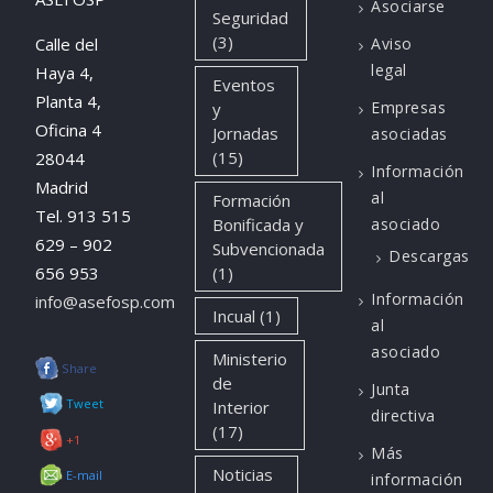
Asociarse
Seguridad
(3)
Calle del
Aviso
legal
Haya 4,
Eventos
Planta 4,
Empresas
y
Oficina 4
Jornadas
asociadas
(15)
28044
Información
Madrid
al
Formación
Tel. 913 515
Bonificada y
asociado
629 – 902
Subvencionada
Descargas
656 953
(1)
Información
info@asefosp.com
Incual
(1)
al
asociado
Ministerio
Share
de
Junta
Tweet
Interior
directiva
(17)
+1
Más
Noticias
E-mail
información